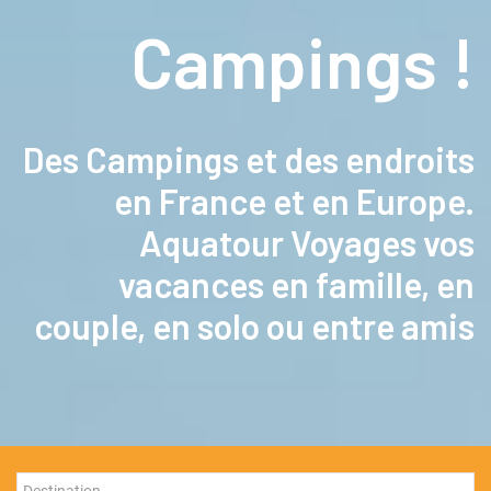
Nos Promos
Campings !
BLOG VOYAGE
Nos services Plus
Des Campings et des endroits
Nos agences
en France et en Europe.
Aquatour Voyages vos
vacances en famille, en
couple, en solo ou entre amis