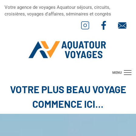
Votre agence de voyages Aquatour séjours, circuits,
croisières, voyages d'affaires, séminaires et congrès
MENU
VOTRE PLUS BEAU VOYAGE
Suggestions de Séjours
Suggestions de Circuits
COMMENCE ICI...
Suggestions de Croisières
Concevez le voyage de vos rêves