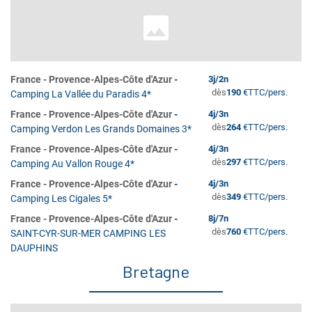
France
-
Provence-Alpes-Côte d'Azur
-
3
j/
2
n
dès
190
€
TTC/pers.
Camping La Vallée du Paradis 4*
France
-
Provence-Alpes-Côte d'Azur
-
4
j/
3
n
dès
264
€
TTC/pers.
Camping Verdon Les Grands Domaines 3*
France
-
Provence-Alpes-Côte d'Azur
-
4
j/
3
n
dès
297
€
TTC/pers.
Camping Au Vallon Rouge 4*
France
-
Provence-Alpes-Côte d'Azur
-
4
j/
3
n
dès
349
€
TTC/pers.
Camping Les Cigales 5*
France
-
Provence-Alpes-Côte d'Azur
-
8
j/
7
n
dès
760
€
TTC/pers.
SAINT-CYR-SUR-MER CAMPING LES
DAUPHINS
Bretagne