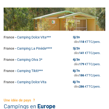
France
-
Camping Dolce Vita***
3
j/
2
n
dès
118
€
TTC/pers.
France
-
Camping La Pinède****
3
j/
2
n
dès
141
€
TTC/pers.
France
-
Camping Olva 3*
4
j/
3
n
dès
179
€
TTC/pers.
France
-
Camping Tikiti***
8
j/
7
n
dès
186
€
TTC/pers.
France
-
Camping Dolce Vita
8
j/
7
n
dès
286
€
TTC/pers.
Une idée de pays ?
Campings en
Europe