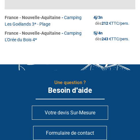
France
-
Nouvelle-Aquitaine
-
Camping
4
j/
3
n
dès
212
€
TTC/pers.
Les Goélands 3* - Plage
France
-
Nouvelle-Aquitaine
-
Camping
5
j/
4
n
dès
243
€
TTC/pers.
L'Orée du Bois 4*
Une question ?
Besoin d'aide
Votre devis Sur-Mesure
Formulaire de contact