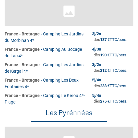
France
-
Bretagne
-
Camping Les Jardins
3
j/
2
n
dès
137
€
TTC/pers.
du Morbihan 4*
France
-
Bretagne
-
Camping Au Bocage
4
j/
3
n
dès
190
€
TTC/pers.
du Lac 4*
France
-
Bretagne
-
Camping Les Jardins
3
j/
2
n
dès
212
€
TTC/pers.
de Kergal 4*
France
-
Bretagne
-
Camping Les Deux
5
j/
4
n
dès
233
€
TTC/pers.
Fontaines 4*
France
-
Bretagne
-
Camping Le Kérou 4*-
5
j/
4
n
dès
275
€
TTC/pers.
Plage
Les Pyrénnées