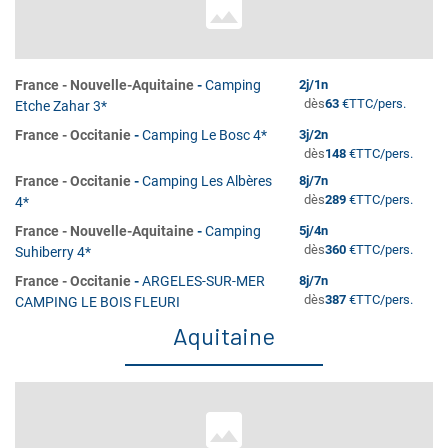
France
-
Nouvelle-Aquitaine
-
Camping
2
j/
1
n
dès
63
€
TTC/pers.
Etche Zahar 3*
France
-
Occitanie
-
Camping Le Bosc 4*
3
j/
2
n
dès
148
€
TTC/pers.
France
-
Occitanie
-
Camping Les Albères
8
j/
7
n
dès
289
€
TTC/pers.
4*
France
-
Nouvelle-Aquitaine
-
Camping
5
j/
4
n
dès
360
€
TTC/pers.
Suhiberry 4*
France
-
Occitanie
-
ARGELES-SUR-MER
8
j/
7
n
dès
387
€
TTC/pers.
CAMPING LE BOIS FLEURI
Aquitaine