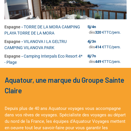
Espagne
-
TORRE DE LA MORA CAMPING
5
j/
4
n
dès
320
€
TTC/pers.
PLAYA TORRE DE LA MORA
Espagne
-
VILANOVA I LA GELTRU
4
j/
3
n
dès
414
€
TTC/pers.
CAMPING VILANOVA PARK
Espagne
-
Camping Interpals Eco Resort 4*
8
j/
7
n
dès
449
€
TTC/pers.
- Plage
Aquatour, une marque du Groupe Sainte
Claire
Depuis plus de 40 ans Aquatour voyages vous accompagne
dans vos rêves de voyages. Spécialiste des voyages au départ
du nord de la France, les équipes d'Aquatour Voyages mettent
en oeuvre tout leur savoir-faire pour vous garantir les