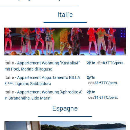
Italie
Italie
-
Appartement Wohnung "Kastalia4"
2
j/
1
n
dès
8
€
TTC/pers.
mit Pool, Marina di Ragusa
Italie
-
Appartement Appartamento BILLA
2
j/
1
n
dès
33
€
TTC/pers.
8 ***, Lignano Sabbiadoro
Italie
-
Appartement Wohnung 'Aphrodite A'
2
j/
1
n
dès
34
€
TTC/pers.
in Strandnähe, Lido Marini
Espagne