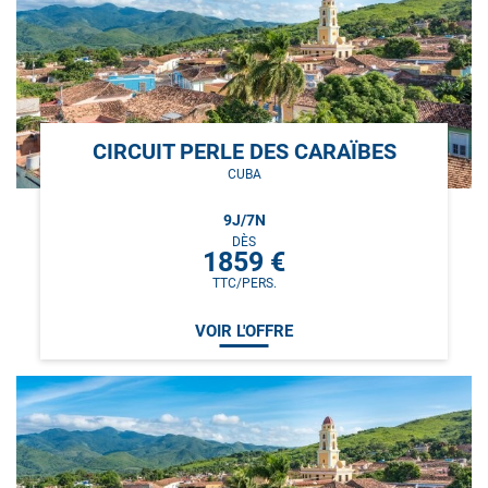
CIRCUIT PERLE DES CARAÏBES
CUBA
9
J/
7
N
DÈS
1859
€
TTC/PERS.
VOIR L'OFFRE