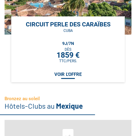
CIRCUIT PERLE DES CARAÏBES
CUBA
9
J/
7
N
DÈS
1859
€
TTC/PERS.
VOIR L'OFFRE
Bronzez au soleil
Hôtels-Clubs au
Mexique