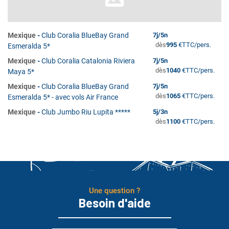
Mexique
-
Club Coralia BlueBay Grand
7
j/
5
n
dès
995
€
TTC/pers.
Esmeralda 5*
Mexique
-
Club Coralia Catalonia Riviera
7
j/
5
n
dès
1040
€
TTC/pers.
Maya 5*
Mexique
-
Club Coralia BlueBay Grand
7
j/
5
n
dès
1065
€
TTC/pers.
Esmeralda 5* - avec vols Air France
Mexique
-
Club Jumbo Riu Lupita *****
5
j/
3
n
dès
1100
€
TTC/pers.
Une question ?
Besoin d'aide