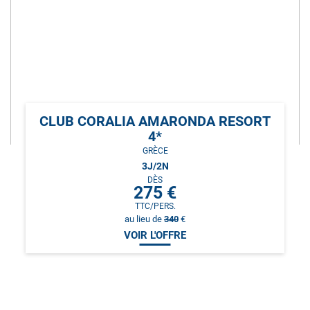
CLUB CORALIA AMARONDA RESORT
4*
GRÈCE
3
J/
2
N
DÈS
275
€
TTC/PERS.
au lieu de
340
€
VOIR L'OFFRE