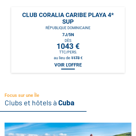
CLUB CORALIA CARIBE PLAYA 4*
SUP
RÉPUBLIQUE DOMINICAINE
7
J/
5
N
DÈS
1043
€
TTC/PERS.
au lieu de
1173
€
VOIR L'OFFRE
Focus sur une Île
Clubs et hôtels à
Cuba