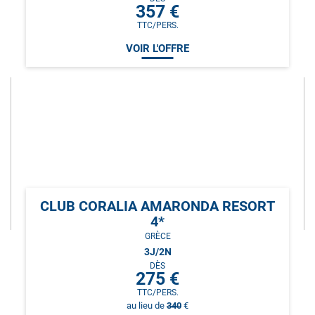
357
€
TTC/PERS.
VOIR L'OFFRE
CLUB CORALIA AMARONDA RESORT
4*
GRÈCE
3
J/
2
N
DÈS
275
€
TTC/PERS.
au lieu de
340
€