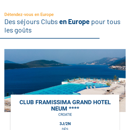
Détendez-vous en Europe
Des séjours Clubs
en Europe
pour tous
les goûts
CLUB FRAMISSIMA GRAND HOTEL
NEUM ****
CROATIE
3
J/
2
N
DÈS