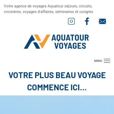
Votre agence de voyages Aquatour séjours, circuits,
croisières, voyages d'affaires, séminaires et congrès
MENU
VOTRE PLUS BEAU VOYAGE
Suggestions de Séjours
Suggestions de Circuits
COMMENCE ICI...
Suggestions de Croisières
Concevez le voyage de vos rêves