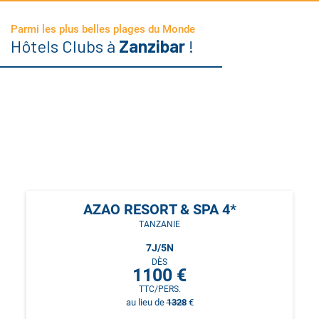
Parmi les plus belles plages du Monde
Hôtels Clubs à
Zanzibar
!
AZAO RESORT & SPA 4*
TANZANIE
7
J/
5
N
DÈS
1100
€
TTC/PERS.
au lieu de
1328
€