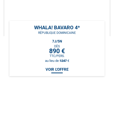
WHALA! BAVARO 4*
RÉPUBLIQUE DOMINICAINE
7
J/
5
N
DÈS
890
€
TTC/PERS.
au lieu de
1247
€
VOIR L'OFFRE