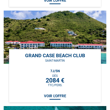
VOIR L'OFFRE
GRAND CASE BEACH CLUB
SAINT-MARTIN
7
J/
5
N
DÈS
2084
€
TTC/PERS.
VOIR L'OFFRE