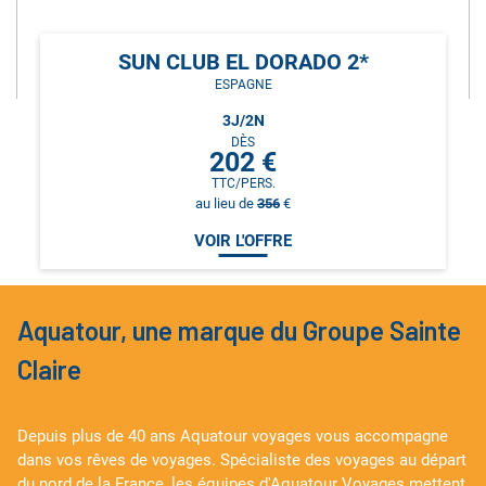
SUN CLUB EL DORADO 2*
ESPAGNE
3
J/
2
N
DÈS
202
€
TTC/PERS.
au lieu de
356
€
VOIR L'OFFRE
Aquatour, une marque du Groupe Sainte
Claire
Depuis plus de 40 ans Aquatour voyages vous accompagne
dans vos rêves de voyages. Spécialiste des voyages au départ
du nord de la France, les équipes d'Aquatour Voyages mettent