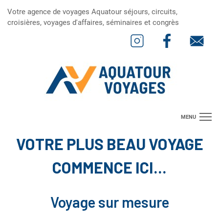
Votre agence de voyages Aquatour séjours, circuits,
croisières, voyages d'affaires, séminaires et congrès
MENU
VOTRE PLUS BEAU VOYAGE
Suggestions de Séjours
Suggestions de Circuits
COMMENCE ICI...
Suggestions de Croisières
Voyage sur mesure
Concevez le voyage de vos rêves