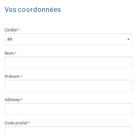
Nos Promos
Vos coordonnées
BLOG VOYAGE
Civilité
*
Nos services Plus
Nos agences
Nom
*
Prénom
*
Adresse
*
Code postal
*